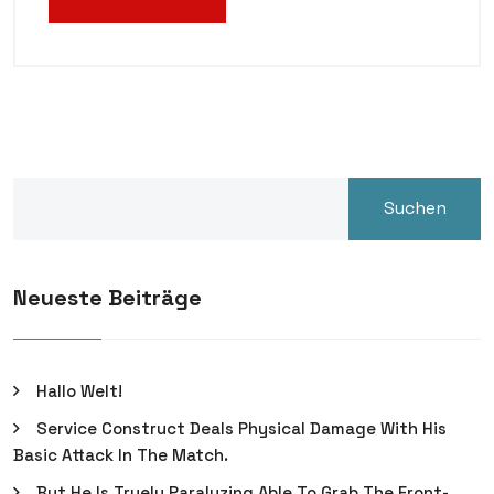
Suchen
Neueste Beiträge
Hallo Welt!
Service Construct Deals Physical Damage With His
Basic Attack In The Match.
But He Is Truely Paralyzing Able To Grab The Front-